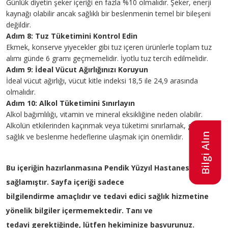
Günlük diyetin şeker içeriği en fazla %10 olmalıdır. Şeker, enerji
kaynağı olabilir ancak sağlıklı bir beslenmenin temel bir bileşeni
değildir.
Adım 8: Tuz Tüketimini Kontrol Edin
Ekmek, konserve yiyecekler gibi tuz içeren ürünlerle toplam tuz
alımı günde 6 gramı geçmemelidir. İyotlu tuz tercih edilmelidir.
Adım 9: İdeal Vücut Ağırlığınızı Koruyun
İdeal vücut ağırlığı, vücut kitle indeksi 18,5 ile 24,9 arasında
olmalıdır.
Adım 10: Alkol Tüketimini Sınırlayın
Alkol bağımlılığı, vitamin ve mineral eksikliğine neden olabilir.
Alkolün etkilerinden kaçınmak veya tüketimi sınırlamak, genel
Bilgi Alın
sağlık ve beslenme hedeflerine ulaşmak için önemlidir.
Bu içeriğin hazırlanmasına Pendik Yüzyıl Hastanesi katkı
sağlamıştır. Sayfa içeriği sadece
bilgilendirme amaçlıdır ve tedavi edici sağlık hizmetine
yönelik bilgiler içermemektedir. Tanı ve
tedavi gerektiğinde, lütfen hekiminize başvurunuz.