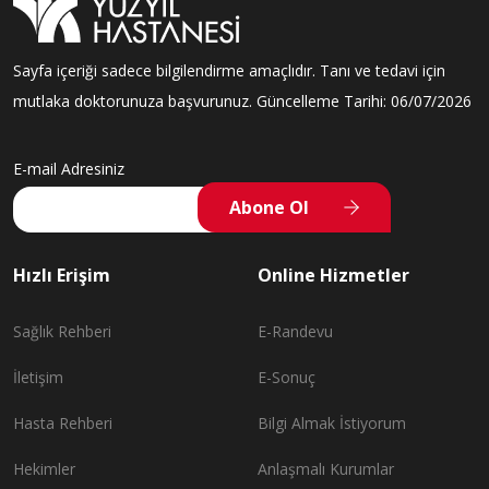
Sayfa içeriği sadece bilgilendirme amaçlıdır. Tanı ve tedavi için
mutlaka doktorunuza başvurunuz. Güncelleme Tarihi: 06/07/2026
E-mail Adresiniz
Abone Ol
Hızlı Erişim
Online Hizmetler
Sağlık Rehberi
E-Randevu
İletişim
E-Sonuç
Hasta Rehberi
Bilgi Almak İstiyorum
Hekimler
Anlaşmalı Kurumlar