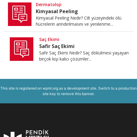
Dermatoloji
Kimyasal Peeling
Kimyasal Peeling Nedir? Cilt yüzeyindeki ölü
hücrelerin arındırılmasını ve yenilenme...
Saç Ekimi
Safir Saç Ekimi
Safir Saç Ekimi Nedir? Saç dökülmesi yaşayan
birçok kişi kalıcı çözümler...
This site is registered on
wpml.org
as a development site. Switch to a production
site key to
remove this banner
.