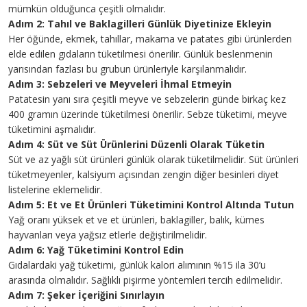
mümkün olduğunca çeşitli olmalıdır.
Adım 2: Tahıl ve Baklagilleri Günlük Diyetinize Ekleyin
Her öğünde, ekmek, tahıllar, makarna ve patates gibi ürünlerden
elde edilen gıdaların tüketilmesi önerilir. Günlük beslenmenin
yarısından fazlası bu grubun ürünleriyle karşılanmalıdır.
Adım 3: Sebzeleri ve Meyveleri İhmal Etmeyin
Patatesin yanı sıra çeşitli meyve ve sebzelerin günde birkaç kez
400 gramın üzerinde tüketilmesi önerilir. Sebze tüketimi, meyve
tüketimini aşmalıdır.
Adım 4: Süt ve Süt Ürünlerini Düzenli Olarak Tüketin
Süt ve az yağlı süt ürünleri günlük olarak tüketilmelidir. Süt ürünleri
tüketmeyenler, kalsiyum açısından zengin diğer besinleri diyet
listelerine eklemelidir.
Adım 5: Et ve Et Ürünleri Tüketimini Kontrol Altında Tutun
Yağ oranı yüksek et ve et ürünleri, baklagiller, balık, kümes
hayvanları veya yağsız etlerle değiştirilmelidir.
Adım 6: Yağ Tüketimini Kontrol Edin
Gıdalardaki yağ tüketimi, günlük kalori alımının %15 ila 30’u
arasında olmalıdır. Sağlıklı pişirme yöntemleri tercih edilmelidir.
Adım 7: Şeker İçeriğini Sınırlayın