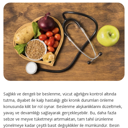
İletişim
E-Randevu
Check Up
Doğum Paketleri
0 (216) 397 5900
info@pendikyuzyilhastanesi.com
Fevzi Çakmak Mah, Tevfik İleri Cd.
No:105, 34890 Pendik/İstanbul
Sağlıklı ve dengeli bir beslenme, vücut ağırlığını kontrol altında
tutma, diyabet ile kalp hastalığı gibi kronik durumları önleme
konusunda kilit bir rol oynar. Beslenme alışkanlıklarını düzeltmek,
yavaş ve devamlılığı sağlayarak gerçekleşebilir. Bu, daha fazla
sebze ve meyve tüketmeyi artırmaktan, tam tahıl ürünlerine
yönelmeye kadar çeşitli basit değişiklikler ile mümkündür. Besin