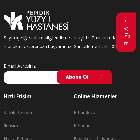
Bilgi Alın
Sayfa içeriği sadece bilgilendirme amaçlıdır. Tanı ve tedavi için
mutlaka doktorunuza başvurunuz. Güncelleme Tarihi: 06/07/2026
E-mail Adresiniz
Abone Ol
Hızlı Erişim
Online Hizmetler
Sağlık Rehberi
E-Randevu
İletişim
E-Sonuç
Hasta Rehberi
Bilgi Almak İstiyorum