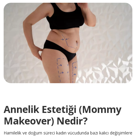
İletişim
E-Randevu
Check Up
Doğum Paketleri
0 (216) 397 5900
info@pendikyuzyilhastanesi.com
Fevzi Çakmak Mah, Tevfik İleri Cd.
No:105, 34890 Pendik/İstanbul
Annelik Estetiği (Mommy
Makeover) Nedir?
Hamilelik ve doğum süreci kadın vücudunda bazı kalıcı değişimlere