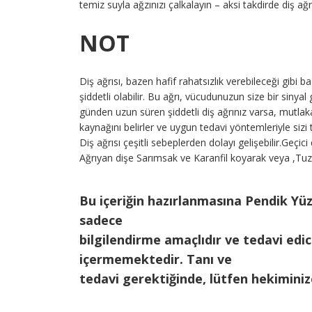
temiz suyla ağzınızı çalkalayın – aksi takdirde diş ağr
NOT
Diş ağrısı, bazen hafif rahatsızlık verebileceği gibi 
şiddetli olabilir. Bu ağrı, vücudunuzun size bir sinyal 
günden uzun süren şiddetli diş ağrınız varsa, mutlak
kaynağını belirler ve uygun tedavi yöntemleriyle sizi 
Diş ağrısı çeşitli sebeplerden dolayı gelişebilir.Geçi
Ağrıyan dişe Sarımsak ve Karanfil koyarak veya ,Tuzl
Bu içeriğin hazırlanmasına Pendik Yüzy
sadece
bilgilendirme amaçlıdır ve tedavi edici
içermemektedir. Tanı ve
tedavi gerektiğinde, lütfen hekimini