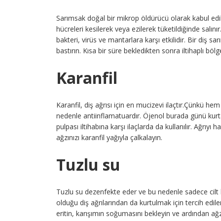
Sarımsak doğal bir mikrop öldürücü olarak kabul edili
hücreleri kesilerek veya ezilerek tüketildiğinde salın
bakteri, virüs ve mantarlara karşı etkilidir. Bir diş s
bastırın. Kısa bir süre bekledikten sonra iltihaplı böl
Karanfil
Karanfil, diş ağrısı için en mucizevi ilaçtır.Çünkü hem
nedenle antiinflamatuardır. Öjenol burada günü kurta
pulpası iltihabına karşı ilaçlarda da kullanılır. Ağrıy
ağzınızı karanfil yağıyla çalkalayın.
Tuzlu su
Tuzlu su dezenfekte eder ve bu nedenle sadece cilt ha
olduğu diş ağrılarından da kurtulmak için tercih edil
eritin, karışımın soğumasını bekleyin ve ardından ağz