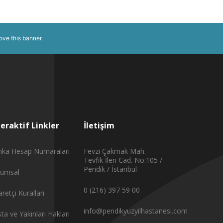
ove this banner
.
teraktif Linkler
İletişim
nka Hesap Numaraları
Fevzi Çakmak Mah.
Tevfik İleri Cad. No:105 /
Pendik / İstanbul
rumsal
0 (216) 397 59 00
aretçi Kuralları
info@pendikyuzyilhastanesi.com
ta ve Yakınları Hakları