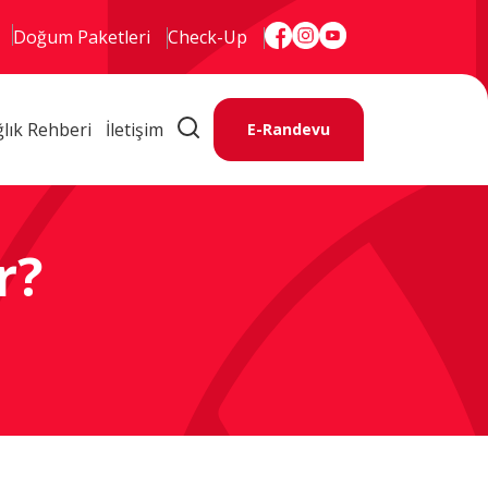
Doğum Paketleri
Check-Up
lık Rehberi
İletişim
E-Randevu
Kurumsal
Tıbbi Birimler
r?
Hekimler
Online Hizmetler
E-Randevu
E-Sonuç
Hasta Rehberi
Sağlık Rehberi