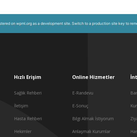
istered on
wpml.org
as a development site. Switch to a production site key to
rem
Hızlı Erişim
Online Hizmetler
İn
Sağlık Rehberi
E-Randevu
Ba
İletişim
E-Sonuç
Ku
Hasta Rehberi
Bilgi Almak İstiyorum
Ziy
Hekimler
Anlaşmalı Kurumlar
Has