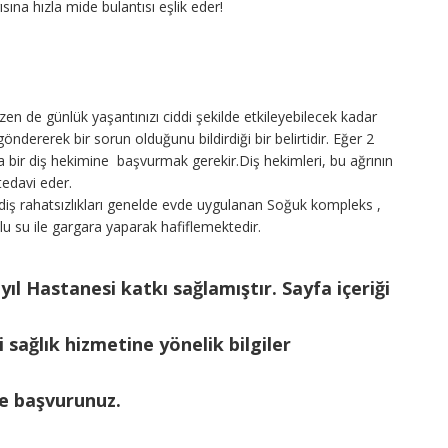
ısına hızla mide bulantısı eşlik eder!
bazen de günlük yaşantınızı ciddi şekilde etkileyebilecek kadar
göndererek bir sorun olduğunu bildirdiği bir belirtidir. Eğer 2
a bir diş hekimine başvurmak gerekir.Diş hekimleri, bu ağrının
tedavi eder.
ci diş rahatsızlıkları genelde evde uygulanan Soğuk kompleks ,
u su ile gargara yaparak hafiflemektedir.
ıl Hastanesi katkı sağlamıştır. Sayfa içeriği
 sağlık hizmetine yönelik bilgiler
ze başvurunuz.