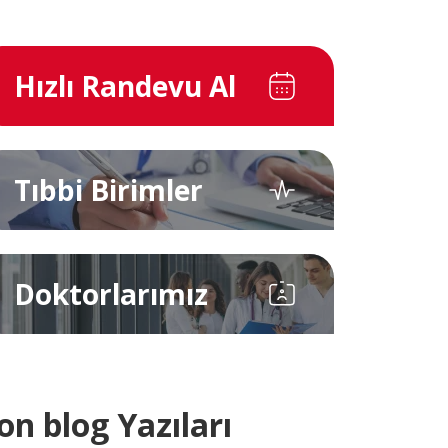
İletişim
E-Randevu
Hızlı Randevu Al
Check Up
Doğum Paketleri
Tıbbi Birimler
0 (216) 397 5900
Doktorlarımız
info@pendikyuzyilhastanesi.com
Fevzi Çakmak Mah, Tevfik İleri Cd.
No:105, 34890 Pendik/İstanbul
on blog Yazıları