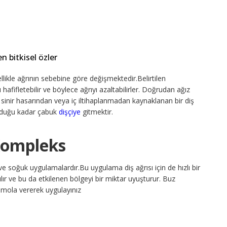
n bitkisel özler
ellikle ağrının sebebine göre değişmektedir.Belirtilen
ı hafifletebilir ve böylece ağrıyı azaltabilirler. Doğrudan ağız
inir hasarından veya iç iltihaplanmadan kaynaklanan bir diş
olduğu kadar çabuk
dişçiye
gitmektir.
Kompleks
ve soğuk uygulamalardır.Bu uygulama diş ağrısı için de hızlı bir
lır ve bu da etkilenen bölgeyi bir miktar uyuşturur. Buz
k mola vererek uygulayınız