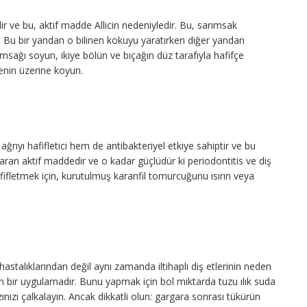
r ve bu, aktif madde Allicin nedeniyledir. Bu, sarımsak
ır. Bu bir yandan o bilinen kokuyu yaratırken diğer yandan
arımsağı soyun, ikiye bölün ve bıçağın düz tarafıyla hafifçe
genin üzerine koyun.
 ağrıyı hafifletici hem de antibakteriyel etkiye sahiptir ve bu
ran aktif maddedir ve o kadar güçlüdür ki periodontitis ve diş
ı hafifletmek için, kurutulmuş karanfil tomurcuğunu ısırın veya
stalıklarından değil aynı zamanda iltihaplı diş etlerinin neden
en bir uygulamadır. Bunu yapmak için bol miktarda tuzu ılık suda
ınızı çalkalayın. Ancak dikkatli olun: gargara sonrası tükürün