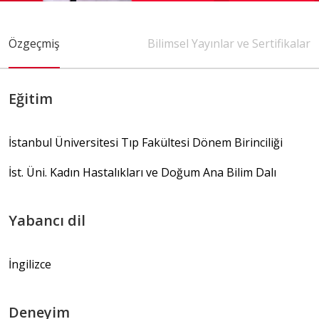
İletişim
E-Randevu
Özgeçmiş
Bilimsel Yayınlar ve Sertifikalar
Check Up
Doğum Paketleri
Eğitim
İstanbul Üniversitesi Tıp Fakültesi Dönem Birinciliği
0 (216) 397 5900
info@pendikyuzyilhastanesi.com
İst. Üni. Kadın Hastalıkları ve Doğum Ana Bilim Dalı
Fevzi Çakmak Mah, Tevfik İleri Cd.
No:105, 34890 Pendik/İstanbul
Yabancı dil
İngilizce
Deneyim