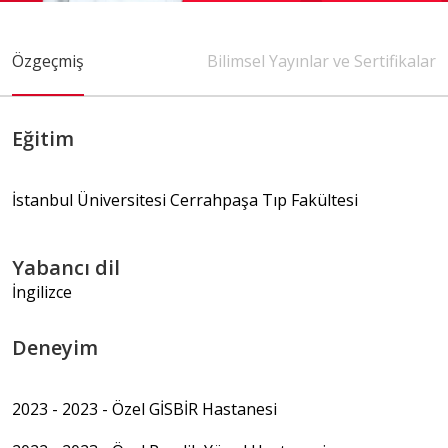
İletişim
E-Randevu
Özgeçmiş
Bilimsel Yayınlar ve Sertifikalar
Check Up
Doğum Paketleri
Eğitim
İstanbul Üniversitesi Cerrahpaşa Tıp Fakültesi
0 (216) 397 5900
info@pendikyuzyilhastanesi.com
Yabancı dil
Fevzi Çakmak Mah, Tevfik İleri Cd.
İngilizce
No:105, 34890 Pendik/İstanbul
Deneyim
2023 - 2023 - Özel GİSBİR Hastanesi