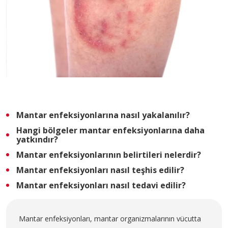
İletişim
E-Randevu
Check Up
Doğum Paketleri
0 (216) 397 5900
Mantar enfeksiyonlarına nasıl yakalanılır?
info@pendikyuzyilhastanesi.com
Hangi bölgeler mantar enfeksiyonlarına daha
yatkındır?
Fevzi Çakmak Mah, Tevfik İleri Cd.
No:105, 34890 Pendik/İstanbul
Mantar enfeksiyonlarının belirtileri nelerdir?
Mantar enfeksiyonları nasıl teşhis edilir?
Mantar enfeksiyonları nasıl tedavi edilir?
Mantar enfeksiyonları, mantar organizmalarının vücutta