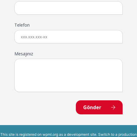
Telefon
Mesajınız
Gönder
This site is registered on
wpml.org
as a development site. Switch to a production