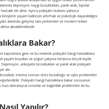
lanında depresyon, kaygı bozuklukları, panik atak, bipolar
astalık ele alınır. Ayrıca psikiyatri tedavisi yalnızca
bireylerin yaşam kalitesini artırmak ve psikolojik dayanıklılığını
yatri alanında gelişmiş tanı yöntemleri ve modern tedavi
altına alınabilmektedir.
alıklara Bakar?
anının kapsamına girer ve bu nedenle psikiyatri hangi hastalıklara
esli yaşam koşulları ve yoğun çalışma temposu birçok kişide
. Depresyon, anksiyete bozuklukları ve panik atak psikiyatri
er alır.
 bozukluk, travma sonrası stres bozukluğu ve uyku problemleri
 değerlendirilir. Psikiyatri hangi hastalıklara bakar sorusunun
ünkü bazı davranışsal sorunlar ve bağımlılık problemleri de bu
Nasıl Yapılır?