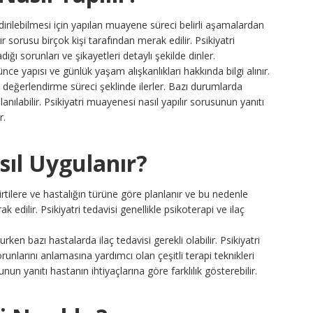
endirilebilmesi için yapılan muayene süreci belirli aşamalardan
r sorusu birçok kişi tarafından merak edilir. Psikiyatri
ı sorunları ve şikayetleri detaylı şekilde dinler.
e yapısı ve günlük yaşam alışkanlıkları hakkında bilgi alınır.
 değerlendirme süreci şeklinde ilerler. Bazı durumlarda
anılabilir. Psikiyatri muayenesi nasıl yapılır sorusunun yanıtı
r.
sıl Uygulanır?
lirtilere ve hastalığın türüne göre planlanır ve bu nedenle
 edilir. Psikiyatri tedavisi genellikle psikoterapi ve ilaç
ken bazı hastalarda ilaç tedavisi gerekli olabilir. Psikiyatri
unlarını anlamasına yardımcı olan çeşitli terapi teknikleri
unun yanıtı hastanın ihtiyaçlarına göre farklılık gösterebilir.