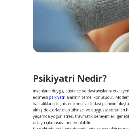
Psikiyatri Nedir?
İnsanların duygu, düşünce ve davranışlarını etkileyen
edilmesi
psikiyatri
alanının temel konusudur. Modern tıp
hastalıkların teşhis edilmesi ve tedavi planının oluşturu
almış doktorlar olup zihinsel ve duygusal sorunları h
yaşamda yoğun stres, travmatik deneyimler, genetik fa
ortaya çıkmasına neden olabilir.
Bu noktada psikiyatri desteği, bireyin yaşadığı soru