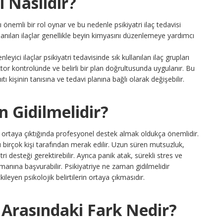
i Nasıldır?
mı önemli bir rol oynar ve bu nedenle psikiyatri ilaç tedavisi
kullanılan ilaçlar genellikle beyin kimyasını düzenlemeye yardımcı
yici ilaçlar psikiyatri tedavisinde sık kullanılan ilaç grupları
doktor kontrolünde ve belirli bir plan doğrultusunda uygulanır. Bu
tı kişinin tanısına ve tedavi planına bağlı olarak değişebilir.
 Gidilmelidir?
r ortaya çıktığında profesyonel destek almak oldukça önemlidir.
 birçok kişi tarafından merak edilir. Uzun süren mutsuzluk,
ri desteği gerektirebilir. Ayrıca panik atak, sürekli stres ve
manına başvurabilir. Psikiyatriye ne zaman gidilmelidir
ileyen psikolojik belirtilerin ortaya çıkmasıdır.
g Arasındaki Fark Nedir?