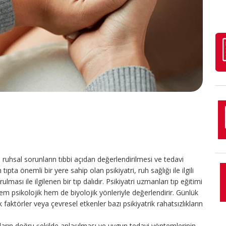
 ruhsal sorunların tıbbi açıdan değerlendirilmesi ve tedavi
ta önemli bir yere sahip olan psikiyatri, ruh sağlığı ile ilgili
lması ile ilgilenen bir tıp dalıdır. Psikiyatri uzmanları tıp eğitimi
em psikolojik hem de biyolojik yönleriyle değerlendirir. Günlük
ktörler veya çevresel etkenler bazı psikiyatrik rahatsızlıkların
nların doğru şekilde anlaşılması ve uygun tedavi yöntemlerinin