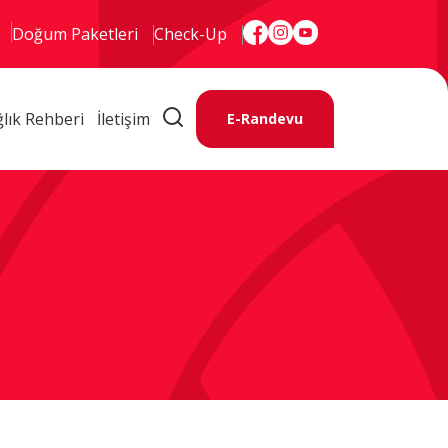
Doğum Paketleri
Check-Up
lık Rehberi
İletişim
E-Randevu
Kurumsal
Tıbbi Birimler
Hekimler
Online Hizmetler
E-Randevu
E-Sonuç
Hasta Rehberi
Sağlık Rehberi