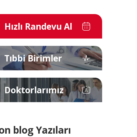
İletişim
E-Randevu
Hızlı Randevu Al
Check Up
Doğum Paketleri
Tıbbi Birimler
0 (216) 397 5900
Doktorlarımız
info@pendikyuzyilhastanesi.com
Fevzi Çakmak Mah, Tevfik İleri Cd.
No:105, 34890 Pendik/İstanbul
on blog Yazıları