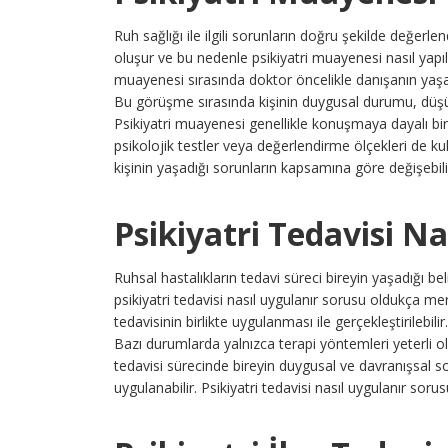
Ruh sağlığı ile ilgili sorunların doğru şekilde değerl
oluşur ve bu nedenle psikiyatri muayenesi nasıl yapılı
muayenesi sırasında doktor öncelikle danışanın yaşadığ
Bu görüşme sırasında kişinin duygusal durumu, düşünc
Psikiyatri muayenesi genellikle konuşmaya dayalı bir
psikolojik testler veya değerlendirme ölçekleri de kull
kişinin yaşadığı sorunların kapsamına göre değişebili
Psikiyatri Tedavisi Na
Ruhsal hastalıkların tedavi süreci bireyin yaşadığı be
psikiyatri tedavisi nasıl uygulanır sorusu oldukça merak
tedavisinin birlikte uygulanması ile gerçekleştirilebilir.
Bazı durumlarda yalnızca terapi yöntemleri yeterli olur
tedavisi sürecinde bireyin duygusal ve davranışsal sor
uygulanabilir. Psikiyatri tedavisi nasıl uygulanır sorus