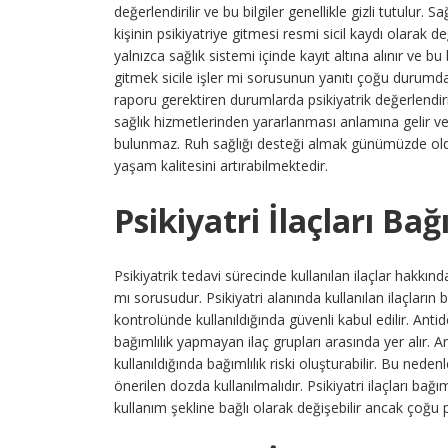
değerlendirilir ve bu bilgiler genellikle gizli tutulu
kişinin psikiyatriye gitmesi resmi sicil kaydı olarak 
yalnızca sağlık sistemi içinde kayıt altına alınır ve bu
gitmek sicile işler mi sorusunun yanıtı çoğu durumda
raporu gerektiren durumlarda psikiyatrik değerlendir
sağlık hizmetlerinden yararlanması anlamına gelir ve
bulunmaz. Ruh sağlığı desteği almak günümüzde olduk
yaşam kalitesini artırabilmektedir.
Psikiyatri İlaçları Ba
Psikiyatrik tedavi sürecinde kullanılan ilaçlar hakkında
mı sorusudur. Psikiyatri alanında kullanılan ilaçların
kontrolünde kullanıldığında güvenli kabul edilir. Anti
bağımlılık yapmayan ilaç grupları arasında yer alır. A
kullanıldığında bağımlılık riski oluşturabilir. Bu ned
önerilen dozda kullanılmalıdır. Psikiyatri ilaçları bağı
kullanım şekline bağlı olarak değişebilir ancak çoğu p