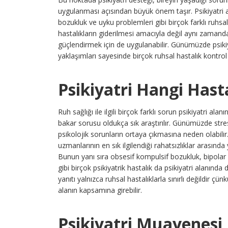
uygulanması açısından büyük önem taşır. Psikiyatri a
bozukluk ve uyku problemleri gibi birçok farklı ruhsal h
hastalıkların giderilmesi amacıyla değil aynı zamanda 
güçlendirmek için de uygulanabilir. Günümüzde psiki
yaklaşımları sayesinde birçok ruhsal hastalık kontrol 
Psikiyatri Hangi Hast
Ruh sağlığı ile ilgili birçok farklı sorun psikiyatri al
bakar sorusu oldukça sık araştırılır. Günümüzde str
psikolojik sorunların ortaya çıkmasına neden olabilir
uzmanlarının en sık ilgilendiği rahatsızlıklar arasında y
Bunun yanı sıra obsesif kompulsif bozukluk, bipolar
gibi birçok psikiyatrik hastalık da psikiyatri alanında
yanıtı yalnızca ruhsal hastalıklarla sınırlı değildir ç
alanın kapsamına girebilir.
Psikiyatri Muayenesi 