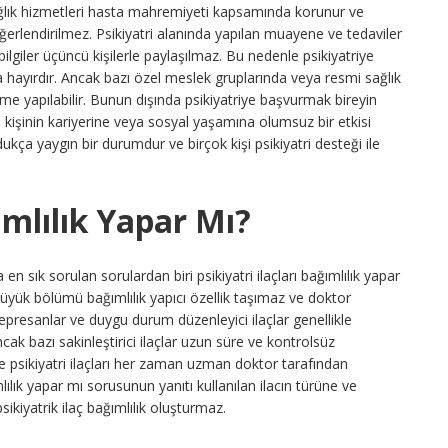
r. Sağlık hizmetleri hasta mahremiyeti kapsamında korunur ve
değerlendirilmez. Psikiyatri alanında yapılan muayene ve tedaviler
 bilgiler üçüncü kişilerle paylaşılmaz. Bu nedenle psikiyatriye
 hayırdır. Ancak bazı özel meslek gruplarında veya resmi sağlık
me yapılabilir. Bunun dışında psikiyatriye başvurmak bireyin
 kişinin kariyerine veya sosyal yaşamına olumsuz bir etkisi
ça yaygın bir durumdur ve birçok kişi psikiyatri desteği ile
ğımlılık Yapar Mı?
 en sık sorulan sorulardan biri psikiyatri ilaçları bağımlılık yapar
 büyük bölümü bağımlılık yapıcı özellik taşımaz ve doktor
depresanlar ve duygu durum düzenleyici ilaçlar genellikle
ncak bazı sakinleştirici ilaçlar uzun süre ve kontrolsüz
enle psikiyatri ilaçları her zaman uzman doktor tarafından
mlılık yapar mı sorusunun yanıtı kullanılan ilacın türüne ve
sikiyatrik ilaç bağımlılık oluşturmaz.