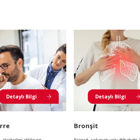
Detaylı Bilgi
Detaylı Bilgi
rre
Bronşit
 akciğerleri etkileyen
Bronşit, solunum yolu iltihabıdır. 