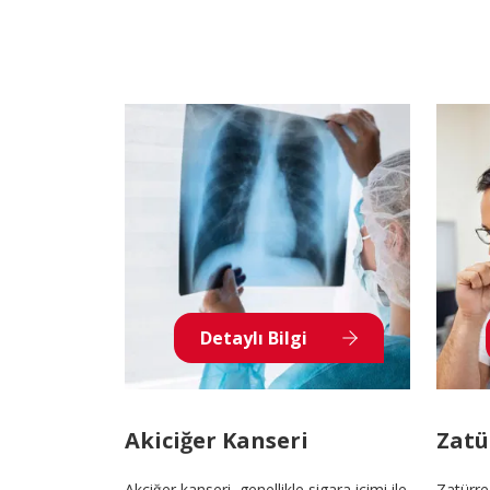
Detaylı Bilgi
Akiciğer Kanseri
Zatü
Akciğer kanseri, genellikle sigara içimi ile
Zatürre,