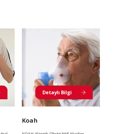
İletişim
E-Randevu
Check Up
Doğum Paketleri
0 (216) 397 5900
info@pendikyuzyilhastanesi.com
Detaylı Bilgi
Fevzi Çakmak Mah, Tevfik İleri Cd.
No:105, 34890 Pendik/İstanbul
Koah
Viral
KOAH (Kronik Obstrüktif Akciğer