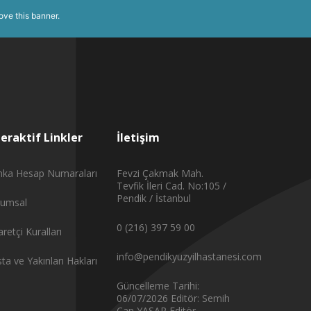
ove this banner
.
teraktif Linkler
İletişim
nka Hesap Numaraları
Fevzi Çakmak Mah.
Tevfik İleri Cad. No:105 /
Pendik / İstanbul
rumsal
0 (216) 397 59 00
aretçi Kuralları
info@pendikyuzyilhastanesi.com
ta ve Yakınları Hakları
Güncelleme Tarihi:
06/07/2026
Editör: Semih
Can YAŞAR
Editör