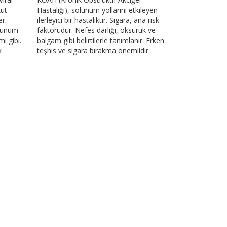
kut
Hastalığı), solunum yollarını etkileyen
er.
ilerleyici bir hastalıktır. Sigara, ana risk
olunum
faktörüdür. Nefes darlığı, öksürük ve
mi gibi.
balgam gibi belirtilerle tanımlanır. Erken
k
teşhis ve sigara bırakma önemlidir.