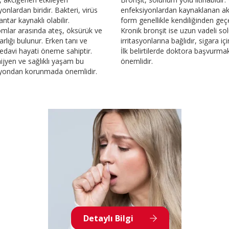
onlardan biridir. Bakteri, virüs
enfeksiyonlardan kaynaklanan a
ntar kaynaklı olabilir.
form genellikle kendiliğinden geç
lar arasında ateş, öksürük ve
Kronik bronşit ise uzun vadeli s
rlığı bulunur. Erken tanı ve
irritasyonlarına bağlıdır, sigara içi
edavi hayati öneme sahiptir.
İlk belirtilerde doktora başvurma
hijyen ve sağlıklı yaşam bu
önemlidir.
iyondan korunmada önemlidir.
Detaylı Bilgi