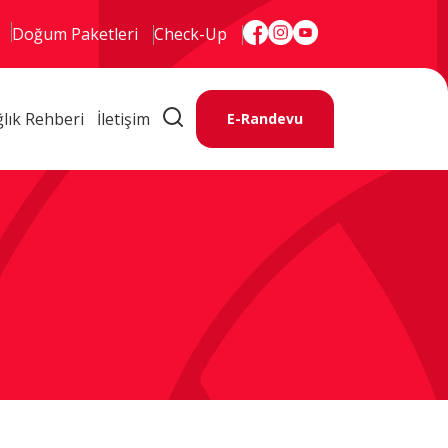
Doğum Paketleri
Check-Up
lık Rehberi
İletişim
E-Randevu
Kurumsal
Tıbbi Birimler
Hekimler
Online Hizmetler
E-Randevu
E-Sonuç
Hasta Rehberi
Sağlık Rehberi