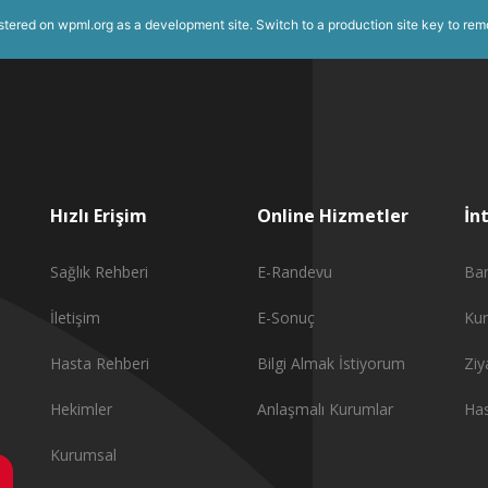
istered on
wpml.org
as a development site. Switch to a production site key to
rem
Hızlı Erişim
Online Hizmetler
İn
Sağlık Rehberi
E-Randevu
Ba
İletişim
E-Sonuç
Ku
Hasta Rehberi
Bilgi Almak İstiyorum
Ziy
Hekimler
Anlaşmalı Kurumlar
Has
Kurumsal