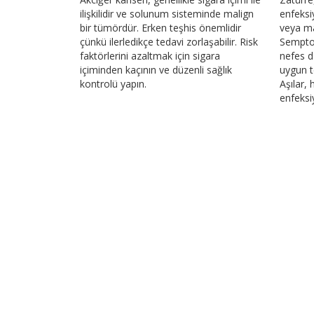
ilişkilidir ve solunum sisteminde malign
enfeksiy
bir tümördür. Erken teşhis önemlidir
veya ma
çünkü ilerledikçe tedavi zorlaşabilir. Risk
Semptom
faktörlerini azaltmak için sigara
nefes da
içiminden kaçının ve düzenli sağlık
uygun t
kontrolü yapın.
Aşılar, 
enfeks